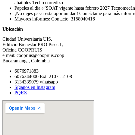
abatibles Techo corredizo
Papeles al día ✅SOAT vigente hasta febrero 2027 Tecnomecánica 
¡No dejes pasar esta oportunidad! Contáctame para más informac
Mayores informes: Contacto: 3158040416
Ubicación
Ciudad Universitaria UIS,
Edificio Bienestar PRO Piso -1,
Oficina COOPRUIS
e-mail: coopruis@coopruis.coop
Bucaramanga, Colombia
6076971883
6076344000 Ext. 2107 - 2108
3134339079 whatsapp
Síganos en Instagram
PQRS