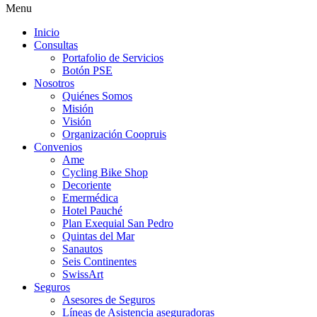
Menu
Inicio
Consultas
Portafolio de Servicios
Botón PSE
Nosotros
Quiénes Somos
Misión
Visión
Organización Coopruis
Convenios
Ame
Cycling Bike Shop
Decoriente
Emermédica
Hotel Pauché
Plan Exequial San Pedro
Quintas del Mar
Sanautos
Seis Continentes
SwissArt
Seguros
Asesores de Seguros
Líneas de Asistencia aseguradoras