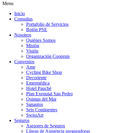
Menu
Inicio
Consultas
Portafolio de Servicios
Botón PSE
Nosotros
Quiénes Somos
Misión
Visión
Organización Coopruis
Convenios
Ame
Cycling Bike Shop
Decoriente
Emermédica
Hotel Pauché
Plan Exequial San Pedro
Quintas del Mar
Sanautos
Seis Continentes
SwissArt
Seguros
Asesores de Seguros
Líneas de Asistencia aseguradoras