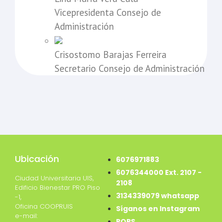
Vicepresidenta Consejo de
Administración
Crisostomo Barajas Ferreira
Secretario Consejo de Administración
Ubicación
6076971883
6076344000 Ext. 2107 -
Ciudad Universitaria UIS,
2108
Edificio Bienestar PRO Piso
3134339079 whatsapp
-1,
Oficina COOPRUIS
Síganos en Instagram
e-mail:
PQRS