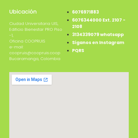
Ubicación
6076971883
6076344000 Ext. 2107 -
Ciudad Universitaria UIS,
2108
Edificio Bienestar PRO Piso
3134339079 whatsapp
-1,
Oficina COOPRUIS
Síganos en Instagram
e-mail:
PQRS
coopruis@coopruis.coop
Bucaramanga, Colombia