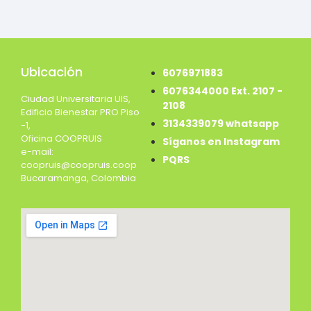
Ubicación
6076971883
6076344000 Ext. 2107 -
Ciudad Universitaria UIS,
2108
Edificio Bienestar PRO Piso
3134339079 whatsapp
-1,
Oficina COOPRUIS
Síganos en Instagram
e-mail:
PQRS
coopruis@coopruis.coop
Bucaramanga, Colombia