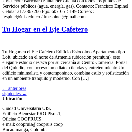
Ubicacion: Barichara Santander Cuenta con todos los puntos de
Servicios públicos (agua, energía, gas). Contacto: Francisco Espinel
Celular 3173867266 Fijo: 607-6515149 Correo: :
fespinel@uis.edu.co / fmespinel@gmail.com
Tu Hogar en el Eje Cafetero
Tu Hogar en el Eje Cafetero Edificio Estocolmo Apartamento tipo
Loft, ubicado en el norte de Armenia (ubicación premium), este
elegante estudio destaca por su cercanía al Centro Comercial Portal
del Quindío, con acceso inmediato a tiendas y entretenimiento Un
edificio minimalista y contemporáneo, combina estilo y sofisticación
en un ambiente tranquilo y moderno. Con […]
←
anteriores
siguientes
→
Ubicación
Ciudad Universitaria UIS,
Edificio Bienestar PRO Piso -1,
Oficina COOPRUIS
e-mail: coopruis@coopruis.coop
Bucaramanga, Colombia