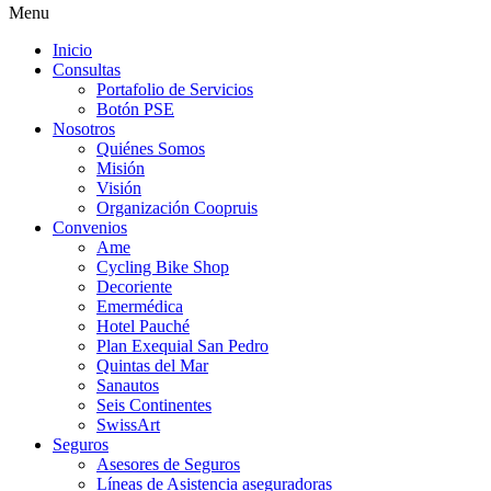
Menu
Inicio
Consultas
Portafolio de Servicios
Botón PSE
Nosotros
Quiénes Somos
Misión
Visión
Organización Coopruis
Convenios
Ame
Cycling Bike Shop
Decoriente
Emermédica
Hotel Pauché
Plan Exequial San Pedro
Quintas del Mar
Sanautos
Seis Continentes
SwissArt
Seguros
Asesores de Seguros
Líneas de Asistencia aseguradoras