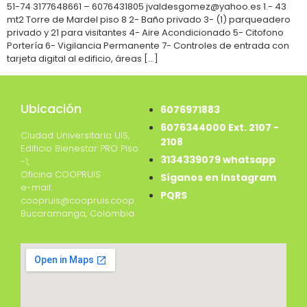
51-74 3177648661 – 6076431805 jvaldesgomez@yahoo.es 1.- 43
mt2 Torre de Mardel piso 8 2- Baño privado 3- (1) parqueadero
privado y 21 para visitantes 4- Aire Acondicionado 5- Citofono
Portería 6- Vigilancia Permanente 7- Controles de entrada con
tarjeta digital al edificio, áreas […]
Ubicación
6076971883
6076344000 Ext. 2107 -
Ciudad Universitaria UIS,
2108
Edificio Bienestar PRO Piso
3134339079 whatsapp
-1,
Oficina COOPRUIS
Síganos en Instagram
e-mail:
PQRS
coopruis@coopruis.coop
Bucaramanga, Colombia