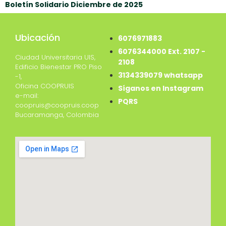
Boletín Solidario Diciembre de 2025
Ubicación
6076971883
6076344000 Ext. 2107 -
Ciudad Universitaria UIS,
2108
Edificio Bienestar PRO Piso
3134339079 whatsapp
-1,
Oficina COOPRUIS
Síganos en Instagram
e-mail:
PQRS
coopruis@coopruis.coop
Bucaramanga, Colombia